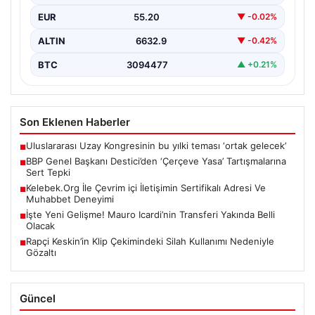
Destici, partisinin genel merkezinde düzenlediği basın
EUR
55.20
▼ -0.02%
toplantısında…
ALTIN
6632.9
▼ -0.42%
BTC
3094477
▲ +0.21%
Son Eklenen Haberler
Uluslararası Uzay Kongresinin bu yılki teması ‘ortak gelecek’
■
BBP Genel Başkanı Destici’den ‘Çerçeve Yasa’ Tartışmalarına
■
Sert Tepki
Kelebek.Org İle Çevrim içi İletişimin Sertifikalı Adresi Ve
■
Muhabbet Deneyimi
İşte Yeni Gelişme! Mauro Icardi’nin Transferi Yakında Belli
■
Olacak
Rapçi Keskin’in Klip Çekimindeki Silah Kullanımı Nedeniyle
■
Gözaltı
Güncel