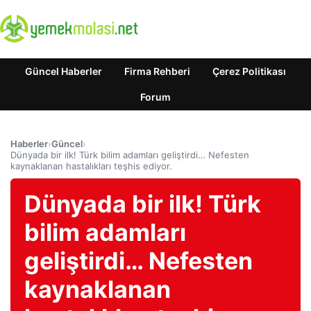
Güncel Haberler
Firma Rehberi
Çerez Politikası
Forum
Haberler
›
Güncel
›
Dünyada bir ilk! Türk bilim adamları geliştirdi… Nefesten
kaynaklanan hastalıkları teşhis ediyor.
Dünyada bir ilk! Türk
bilim adamları
geliştirdi… Nefesten
kaynaklanan