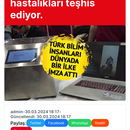
hastalıkları teşhis
ediyor.
admin
•
30.03.2024 18:17
•
Güncellendi: 30.03.2024 18:17
Paylaş:
Twitter
Facebook
WhatsApp
Reddit