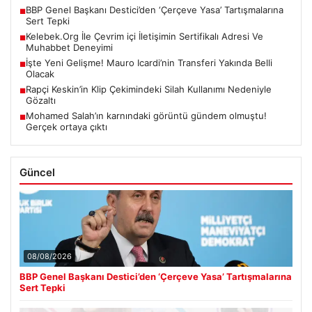
BBP Genel Başkanı Destici’den ‘Çerçeve Yasa’ Tartışmalarına
■
Sert Tepki
Kelebek.Org İle Çevrim içi İletişimin Sertifikalı Adresi Ve
■
Muhabbet Deneyimi
İşte Yeni Gelişme! Mauro Icardi’nin Transferi Yakında Belli
■
Olacak
Rapçi Keskin’in Klip Çekimindeki Silah Kullanımı Nedeniyle
■
Gözaltı
Mohamed Salah’ın karnındaki görüntü gündem olmuştu!
■
Gerçek ortaya çıktı
Güncel
08/08/2026
BBP Genel Başkanı Destici’den ‘Çerçeve Yasa’ Tartışmalarına
Sert Tepki