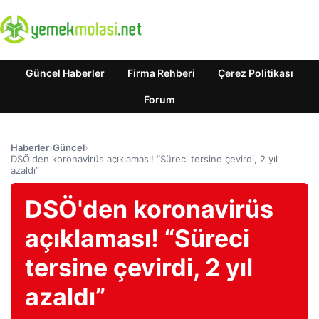
Güncel Haberler
Firma Rehberi
Çerez Politikası
Forum
Haberler
›
Güncel
›
DSÖ'den koronavirüs açıklaması! “Süreci tersine çevirdi, 2 yıl
azaldı”
DSÖ'den koronavirüs
açıklaması! “Süreci
tersine çevirdi, 2 yıl
azaldı”