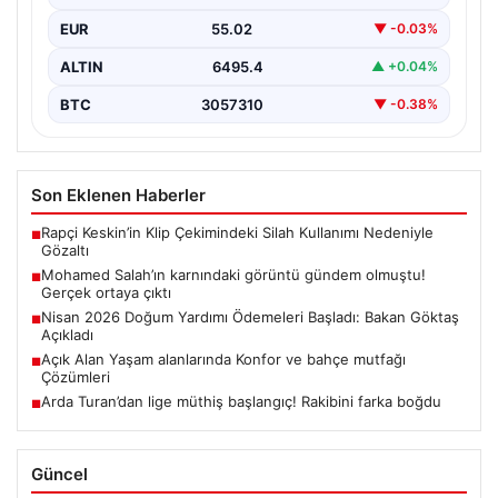
EUR
55.02
▼ -0.03%
ALTIN
6495.4
▲ +0.04%
BTC
3057310
▼ -0.38%
Son Eklenen Haberler
Rapçi Keskin’in Klip Çekimindeki Silah Kullanımı Nedeniyle
■
Gözaltı
Mohamed Salah’ın karnındaki görüntü gündem olmuştu!
■
Gerçek ortaya çıktı
Nisan 2026 Doğum Yardımı Ödemeleri Başladı: Bakan Göktaş
■
Açıkladı
Açık Alan Yaşam alanlarında Konfor ve bahçe mutfağı
■
Çözümleri
Arda Turan’dan lige müthiş başlangıç! Rakibini farka boğdu
■
Güncel