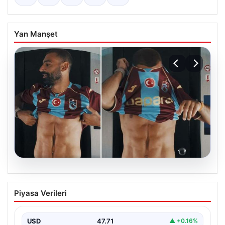
Yan Manşet
05.08.2026
Mohamed Salah’ın karnındaki görüntü
Piyasa Verileri
gündem olmuştu! Gerçek ortaya çıktı
USD
47.71
▲ +0.16%