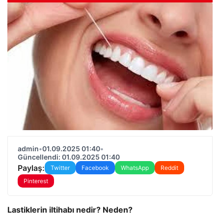
admin
•
01.09.2025 01:40
•
Güncellendi: 01.09.2025 01:40
Paylaş:
Twitter
Facebook
WhatsApp
Reddit
Pinterest
Lastiklerin iltihabı nedir? Neden?