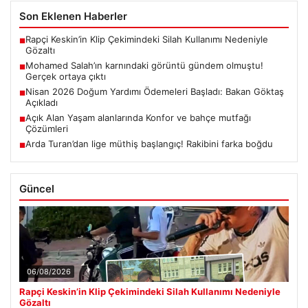
Son Eklenen Haberler
Rapçi Keskin’in Klip Çekimindeki Silah Kullanımı Nedeniyle
■
Gözaltı
Mohamed Salah’ın karnındaki görüntü gündem olmuştu!
■
Gerçek ortaya çıktı
Nisan 2026 Doğum Yardımı Ödemeleri Başladı: Bakan Göktaş
■
Açıkladı
Açık Alan Yaşam alanlarında Konfor ve bahçe mutfağı
■
Çözümleri
Arda Turan’dan lige müthiş başlangıç! Rakibini farka boğdu
■
Güncel
06/08/2026
Rapçi Keskin’in Klip Çekimindeki Silah Kullanımı Nedeniyle
Gözaltı