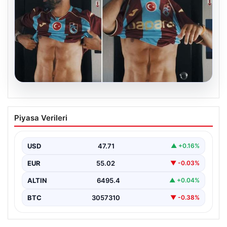
05.08.2026
Mohamed Salah’ın karnındaki görüntü
Piyasa Verileri
gündem olmuştu! Gerçek ortaya çıktı
USD
47.71
▲ +0.16%
EUR
55.02
▼ -0.03%
ALTIN
6495.4
▲ +0.04%
BTC
3057310
▼ -0.38%