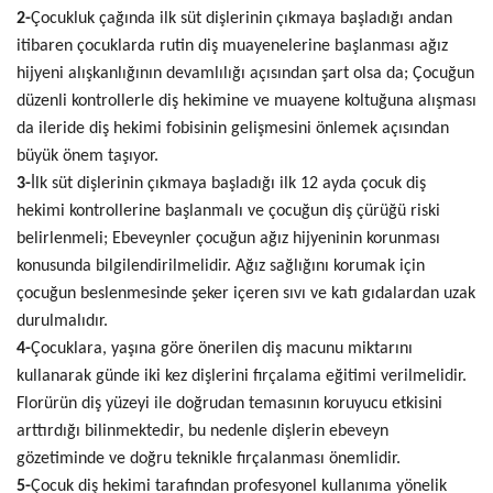
2-
Çocukluk çağında ilk süt dişlerinin çıkmaya başladığı andan
itibaren çocuklarda rutin diş muayenelerine başlanması ağız
hijyeni alışkanlığının devamlılığı açısından şart olsa da; Çocuğun
düzenli kontrollerle diş hekimine ve muayene koltuğuna alışması
da ileride diş hekimi fobisinin gelişmesini önlemek açısından
büyük önem taşıyor.
3-
İlk süt dişlerinin çıkmaya başladığı ilk 12 ayda çocuk diş
hekimi kontrollerine başlanmalı ve çocuğun diş çürüğü riski
belirlenmeli; Ebeveynler çocuğun ağız hijyeninin korunması
konusunda bilgilendirilmelidir. Ağız sağlığını korumak için
çocuğun beslenmesinde şeker içeren sıvı ve katı gıdalardan uzak
durulmalıdır.
4-
Çocuklara, yaşına göre önerilen diş macunu miktarını
kullanarak günde iki kez dişlerini fırçalama eğitimi verilmelidir.
Florürün diş yüzeyi ile doğrudan temasının koruyucu etkisini
arttırdığı bilinmektedir, bu nedenle dişlerin ebeveyn
gözetiminde ve doğru teknikle fırçalanması önemlidir.
5-
Çocuk diş hekimi tarafından profesyonel kullanıma yönelik