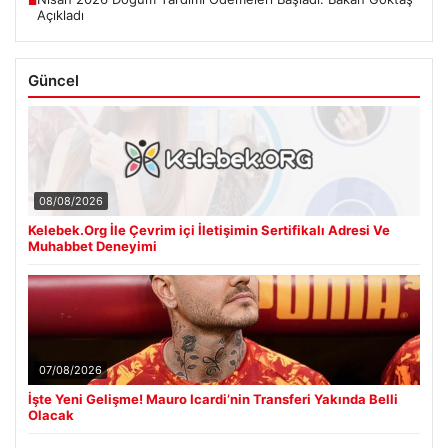
■
Açıkladı
Güncel
08/08/2026
Kelebek.Org İle Çevrim içi İletişimin Sertifikalı Adresi Ve
Muhabbet Deneyimi
07/08/2026
İşte Yeni Gelişme! Mauro Icardi’nin Transferi Yakında Belli
Olacak