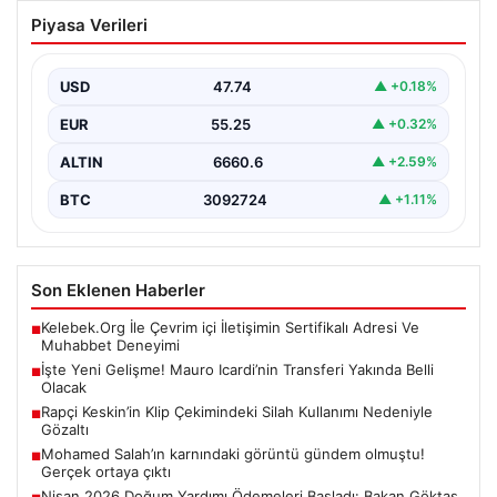
İşte Yeni Gelişme! Mauro Icardi’nin
Piyasa Verileri
Transferi Yakında Belli Olacak
Galatasaray’dan ayrılan ve yeni takımıyla ilgili belirsizlik
yaşayan Mauro Icardi’nin yakın zamanda yeni adresini…
USD
47.74
▲ +0.18%
EUR
55.25
▲ +0.32%
ALTIN
6660.6
▲ +2.59%
BTC
3092724
▲ +1.11%
Son Eklenen Haberler
Kelebek.Org İle Çevrim içi İletişimin Sertifikalı Adresi Ve
■
Muhabbet Deneyimi
İşte Yeni Gelişme! Mauro Icardi’nin Transferi Yakında Belli
■
Olacak
Rapçi Keskin’in Klip Çekimindeki Silah Kullanımı Nedeniyle
■
Gözaltı
Mohamed Salah’ın karnındaki görüntü gündem olmuştu!
■
Gerçek ortaya çıktı
Nisan 2026 Doğum Yardımı Ödemeleri Başladı: Bakan Göktaş