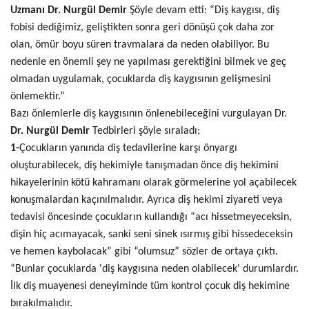
Uzmanı Dr. Nurgül Demir
Şöyle devam etti: “Diş kaygısı, diş
fobisi dediğimiz, geliştikten sonra geri dönüşü çok daha zor
olan, ömür boyu süren travmalara da neden olabiliyor. Bu
nedenle en önemli şey ne yapılması gerektiğini bilmek ve geç
olmadan uygulamak, çocuklarda diş kaygısının gelişmesini
önlemektir.”
Bazı önlemlerle diş kaygısının önlenebileceğini vurgulayan Dr.
Dr. Nurgül Demir
Tedbirleri şöyle sıraladı;
1-
Çocukların yanında diş tedavilerine karşı önyargı
oluşturabilecek, diş hekimiyle tanışmadan önce diş hekimini
hikayelerinin kötü kahramanı olarak görmelerine yol açabilecek
konuşmalardan kaçınılmalıdır. Ayrıca diş hekimi ziyareti veya
tedavisi öncesinde çocukların kullandığı “acı hissetmeyeceksin,
dişin hiç acımayacak, sanki seni sinek ısırmış gibi hissedeceksin
ve hemen kaybolacak” gibi “olumsuz” sözler de ortaya çıktı.
“Bunlar çocuklarda 'diş kaygısına neden olabilecek' durumlardır.
İlk diş muayenesi deneyiminde tüm kontrol çocuk diş hekimine
bırakılmalıdır.