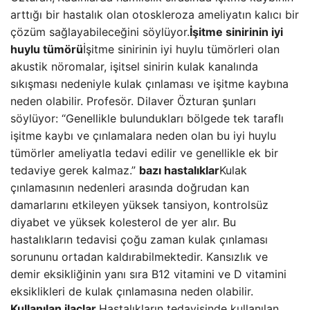
arttığı bir hastalık olan otoskleroza ameliyatın kalıcı bir
çözüm sağlayabileceğini söylüyor.
İşitme sinirinin iyi
huylu tümörü
İşitme sinirinin iyi huylu tümörleri olan
akustik nöromalar, işitsel sinirin kulak kanalında
sıkışması nedeniyle kulak çınlaması ve işitme kaybına
neden olabilir. Profesör. Dilaver Özturan şunları
söylüyor: “Genellikle bulundukları bölgede tek taraflı
işitme kaybı ve çınlamalara neden olan bu iyi huylu
tümörler ameliyatla tedavi edilir ve genellikle ek bir
tedaviye gerek kalmaz.”
bazı hastalıklar
Kulak
çınlamasının nedenleri arasında doğrudan kan
damarlarını etkileyen yüksek tansiyon, kontrolsüz
diyabet ve yüksek kolesterol de yer alır. Bu
hastalıkların tedavisi çoğu zaman kulak çınlaması
sorununu ortadan kaldırabilmektedir. Kansızlık ve
demir eksikliğinin yanı sıra B12 vitamini ve D vitamini
eksiklikleri de kulak çınlamasına neden olabilir.
Kullanılan ilaçlar
Hastalıkların tedavisinde kullanılan