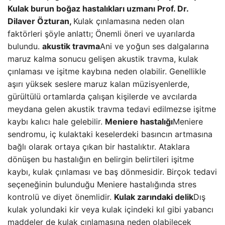
Kulak burun boğaz hastalıkları uzmanı Prof. Dr.
Dilaver Özturan,
Kulak çınlamasına neden olan
faktörleri şöyle anlattı; Önemli öneri ve uyarılarda
bulundu.
akustik travma
Ani ve yoğun ses dalgalarına
maruz kalma sonucu gelişen akustik travma, kulak
çınlaması ve işitme kaybına neden olabilir. Genellikle
aşırı yüksek seslere maruz kalan müzisyenlerde,
gürültülü ortamlarda çalışan kişilerde ve avcılarda
meydana gelen akustik travma tedavi edilmezse işitme
kaybı kalıcı hale gelebilir.
Meniere hastalığı
Meniere
sendromu, iç kulaktaki keselerdeki basıncın artmasına
bağlı olarak ortaya çıkan bir hastalıktır. Ataklara
dönüşen bu hastalığın en belirgin belirtileri işitme
kaybı, kulak çınlaması ve baş dönmesidir. Birçok tedavi
seçeneğinin bulunduğu Meniere hastalığında stres
kontrolü ve diyet önemlidir.
Kulak zarındaki delik
Dış
kulak yolundaki kir veya kulak içindeki kıl gibi yabancı
maddeler de kulak çınlamasına neden olabilecek