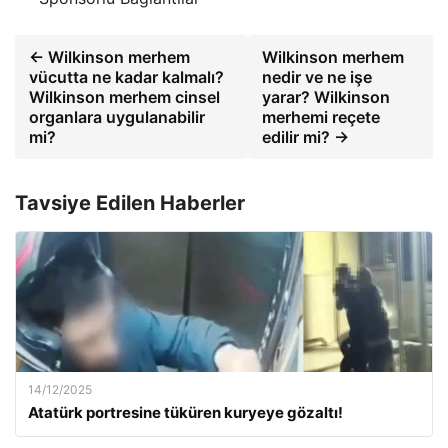
← Wilkinson merhem
Wilkinson merhem
vücutta ne kadar kalmalı?
nedir ve ne işe
Wilkinson merhem cinsel
yarar? Wilkinson
organlara uygulanabilir
merhemi reçete
mi?
edilir mi? →
Tavsiye Edilen Haberler
14/12/2025
Atatürk portresine tüküren kuryeye gözaltı!