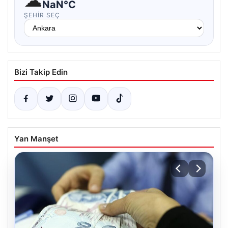
☁
NaN°C
ŞEHIR SEÇ
Bizi Takip Edin
Yan Manşet