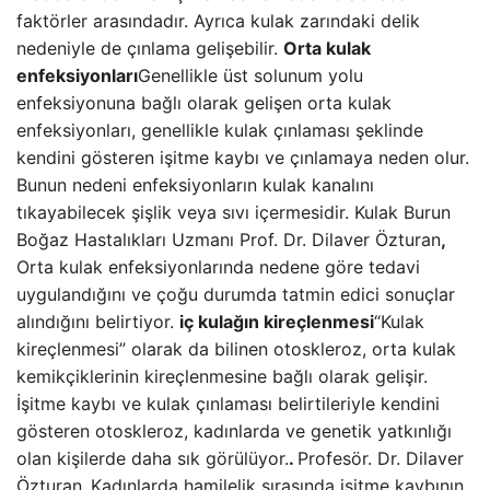
faktörler arasındadır. Ayrıca kulak zarındaki delik
nedeniyle de çınlama gelişebilir.
Orta kulak
enfeksiyonları
Genellikle üst solunum yolu
enfeksiyonuna bağlı olarak gelişen orta kulak
enfeksiyonları, genellikle kulak çınlaması şeklinde
kendini gösteren işitme kaybı ve çınlamaya neden olur.
Bunun nedeni enfeksiyonların kulak kanalını
tıkayabilecek şişlik veya sıvı içermesidir. Kulak Burun
Boğaz Hastalıkları Uzmanı Prof. Dr. Dilaver Özturan
,
Orta kulak enfeksiyonlarında nedene göre tedavi
uygulandığını ve çoğu durumda tatmin edici sonuçlar
alındığını belirtiyor.
iç kulağın kireçlenmesi
“Kulak
kireçlenmesi” olarak da bilinen otoskleroz, orta kulak
kemikçiklerinin kireçlenmesine bağlı olarak gelişir.
İşitme kaybı ve kulak çınlaması belirtileriyle kendini
gösteren otoskleroz, kadınlarda ve genetik yatkınlığı
olan kişilerde daha sık görülüyor.
.
Profesör. Dr. Dilaver
Özturan,
Kadınlarda hamilelik sırasında işitme kaybının