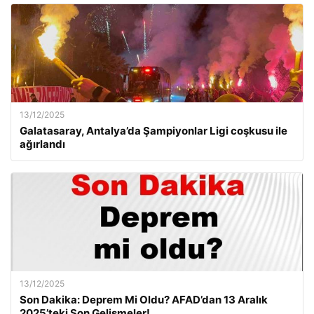
13/12/2025
Galatasaray, Antalya’da Şampiyonlar Ligi coşkusu ile
ağırlandı
13/12/2025
Son Dakika: Deprem Mi Oldu? AFAD’dan 13 Aralık
2025’teki Son Gelişmeler!