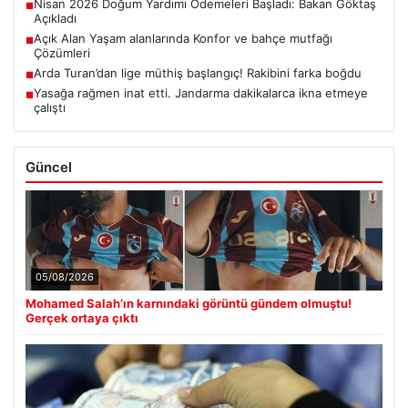
Nisan 2026 Doğum Yardımı Ödemeleri Başladı: Bakan Göktaş
■
Açıkladı
Açık Alan Yaşam alanlarında Konfor ve bahçe mutfağı
■
Çözümleri
Arda Turan’dan lige müthiş başlangıç! Rakibini farka boğdu
■
Yasağa rağmen inat etti. Jandarma dakikalarca ikna etmeye
■
çalıştı
Güncel
05/08/2026
Mohamed Salah’ın karnındaki görüntü gündem olmuştu!
Gerçek ortaya çıktı