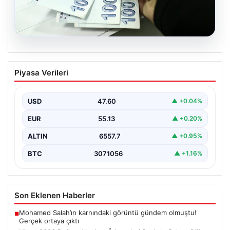
05.08.2026
Nisan 2026 Doğum Yardımı Ödemeleri
Piyasa Verileri
Başladı: Bakan Göktaş Açıkladı
Nisan ayı doğum yardımı ödemeleri, ihtiyaç sahibi
ailelerin beklediği şekilde hesaplara yatırılmaya devam
USD
47.60
▲ +0.04%
ediyor.…
EUR
55.13
▲ +0.20%
ALTIN
6557.7
▲ +0.95%
BTC
3071056
▲ +1.16%
Son Eklenen Haberler
Mohamed Salah’ın karnındaki görüntü gündem olmuştu!
■
Gerçek ortaya çıktı