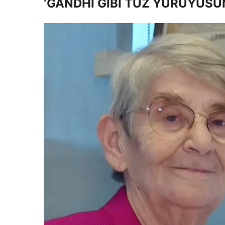
‘GANDHİ GİBİ TUZ YÜRÜYÜSÜ