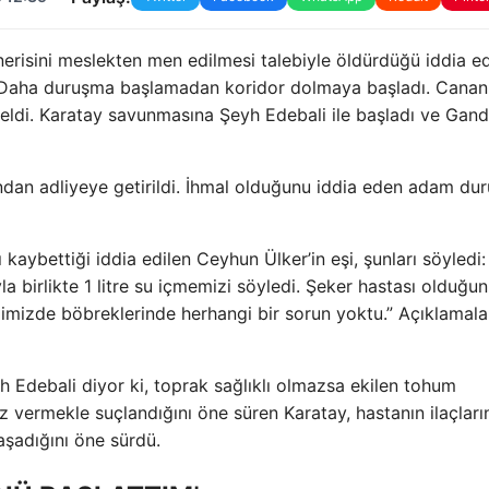
nerisini meslekten men edilmesi talebiyle öldürdüğü iddia ed
ı. Daha duruşma başlamadan koridor dolmaya başladı. Canan
geldi. Karatay savunmasına Şeyh Edebali ile başladı ve Gandh
ından adliyeye getirildi. İhmal olduğunu iddia eden adam du
kaybettiği iddia edilen Ceyhun Ülker’in eşi, şunları söyledi:
 birlikte 1 litre su içmemizi söyledi. Şeker hastası olduğu
ğimizde böbreklerinde herhangi bir sorun yoktu.” Açıklamala
Edebali diyor ki, toprak sağlıklı olmazsa ekilen tohum
 vermekle suçlandığını öne süren Karatay, hastanın ilaçları
aşadığını öne sürdü.