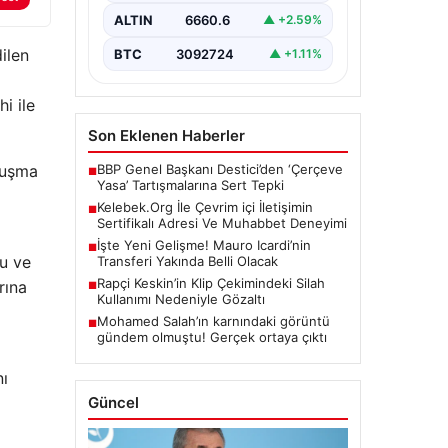
kritik bir önem barındırmaktadır.
ALTIN
6660.6
▲ +2.59%
Günümüzde birçok…
ilen
BTC
3092724
▲ +1.11%
i ile
Son Eklenen Haberler
BBP Genel Başkanı Destici’den ‘Çerçeve
ruşma
■
Yasa’ Tartışmalarına Sert Tepki
Kelebek.Org İle Çevrim içi İletişimin
■
Sertifikalı Adresi Ve Muhabbet Deneyimi
İşte Yeni Gelişme! Mauro Icardi’nin
■
nu ve
Transferi Yakında Belli Olacak
Rapçi Keskin’in Klip Çekimindeki Silah
rına
■
Kullanımı Nedeniyle Gözaltı
Mohamed Salah’ın karnındaki görüntü
■
gündem olmuştu! Gerçek ortaya çıktı
nı
Güncel