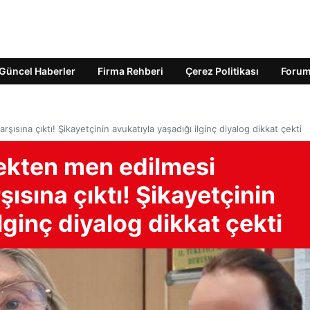
Güncel Haberler
Firma Rehberi
Çerez Politikası
Foru
sına çıktı! Şikayetçinin avukatıyla yaşadığı ilginç diyalog dikkat çekti
ekten men edilmesi
ısına çıktı! Şikayetçinin
lginç diyalog dikkat çekti