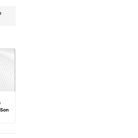
e
?
 Son