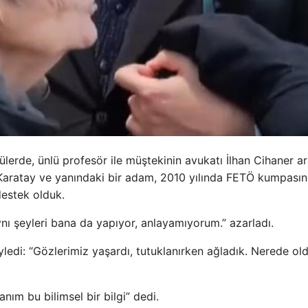
erde, ünlü profesör ile müştekinin avukatı İlhan Cihaner a
 Karatay ve yanındaki bir adam, 2010 yılında FETÖ kumpası
destek olduk.
nı şeyleri bana da yapıyor, anlayamıyorum.” azarladı.
yledi: “Gözlerimiz yaşardı, tutuklanırken ağladık. Nerede o
nım bu bilimsel bir bilgi” dedi.