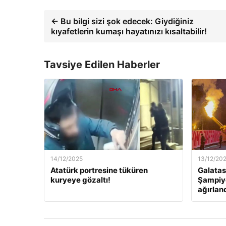
← Bu bilgi sizi şok edecek: Giydiğiniz
kıyafetlerin kumaşı hayatınızı kısaltabilir!
Tavsiye Edilen Haberler
14/12/2025
13/12/20
Atatürk portresine tüküren
Galatas
kuryeye gözaltı!
Şampiyo
ağırlan