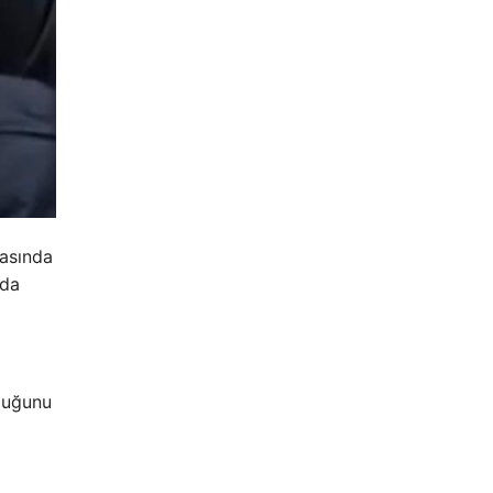
rasında
nda
lduğunu