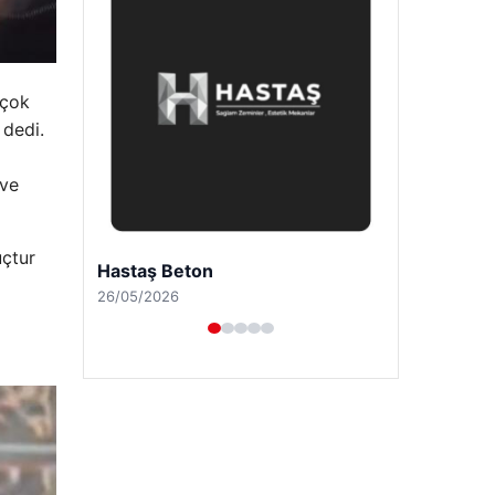
 çok
 dedi.
 ve
uçtur
Enes Kaplan Avukatlık Bürosu
28/04/2026