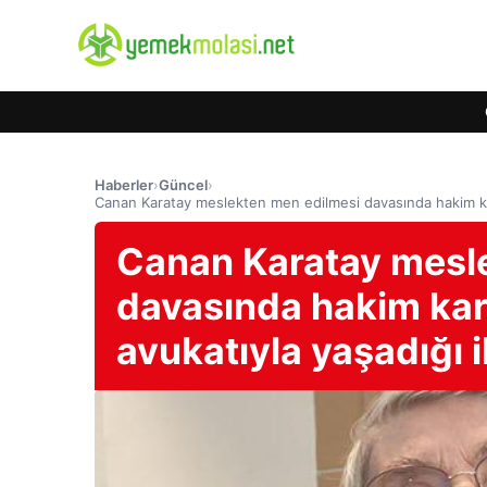
Haberler
›
Güncel
›
Canan Karatay meslekten men edilmesi davasında hakim karşı
Canan Karatay mesl
davasında hakim karş
avukatıyla yaşadığı i