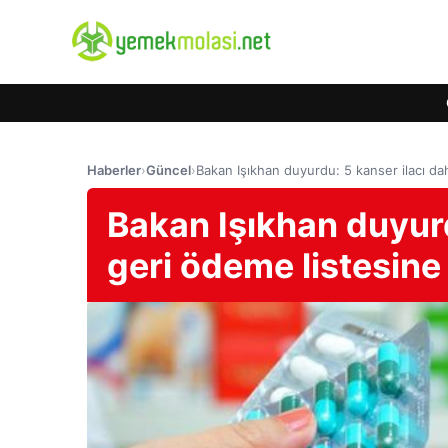
Haberler
›
Güncel
›
Bakan Işıkhan duyurdu: 5 kanser ilacı da
Bakan Işıkhan duyur
geri ödeme listesine 