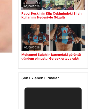
06/08/2026
Rapçi Keskin’in Klip Çekimindeki Silah
Kullanımı Nedeniyle Gözaltı
05/08/2026
Mohamed Salah’ın karnındaki görüntü
gündem olmuştu! Gerçek ortaya çıktı
Son Eklenen Firmalar