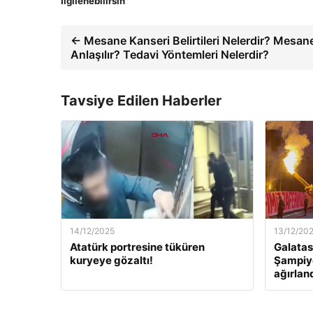
İlgilenebilirsin
← Mesane Kanseri Belirtileri Nelerdir? Mesan
Anlaşılır? Tedavi Yöntemleri Nelerdir?
Tavsiye Edilen Haberler
14/12/2025
13/12/20
Atatürk portresine tüküren
Galatas
kuryeye gözaltı!
Şampiyo
ağırlan