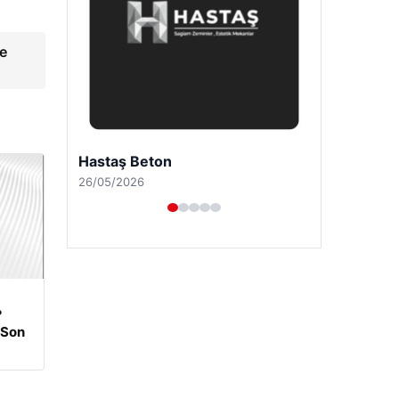
de
Enes Kaplan Avukatlık Bürosu
28/04/2026
?
 Son