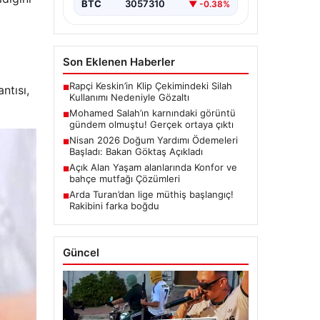
BTC
3057310
▼ -0.38%
Son Eklenen Haberler
Rapçi Keskin’in Klip Çekimindeki Silah
ntısı,
■
Kullanımı Nedeniyle Gözaltı
Mohamed Salah’ın karnındaki görüntü
■
gündem olmuştu! Gerçek ortaya çıktı
Nisan 2026 Doğum Yardımı Ödemeleri
■
Başladı: Bakan Göktaş Açıkladı
Açık Alan Yaşam alanlarında Konfor ve
■
bahçe mutfağı Çözümleri
Arda Turan’dan lige müthiş başlangıç!
■
Rakibini farka boğdu
Güncel