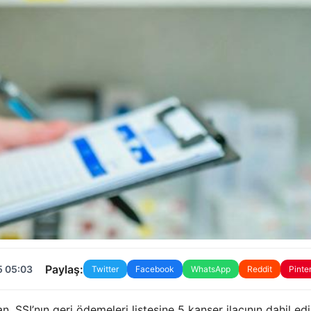
Paylaş:
5 05:03
Twitter
Facebook
WhatsApp
Reddit
Pinte
SSI’nın geri ödemeleri listesine 5 kanser ilacının dahil edil