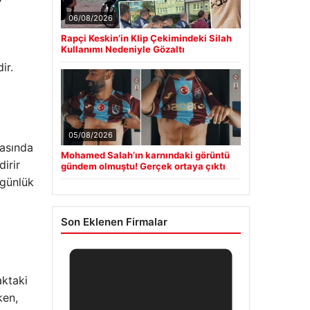
06/08/2026
Rapçi Keskin’in Klip Çekimindeki Silah
Kullanımı Nedeniyle Gözaltı
ir.
05/08/2026
rasında
Mohamed Salah’ın karnındaki görüntü
irir
gündem olmuştu! Gerçek ortaya çıktı
 günlük
Son Eklenen Firmalar
aktaki
ken,