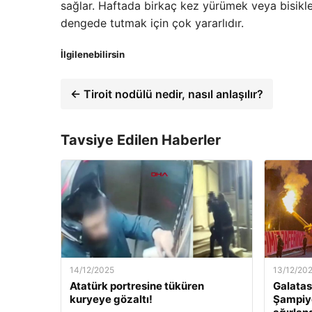
sağlar. Haftada birkaç kez yürümek veya bisikle
dengede tutmak için çok yararlıdır.
İlgilenebilirsin
← Tiroit nodülü nedir, nasıl anlaşılır?
Tavsiye Edilen Haberler
14/12/2025
13/12/20
Atatürk portresine tüküren
Galatas
kuryeye gözaltı!
Şampiyo