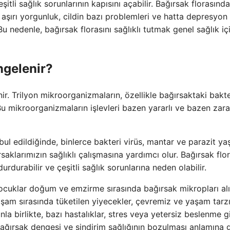
şitli sağlık sorunlarının kapısını açabilir. Bağırsak florasında
ğı, aşırı yorgunluk, cildin bazı problemleri ve hatta depresyon
 Bu nedenle, bağırsak florasını sağlıklı tutmak genel sağlık iç
engelenir?
. Trilyon mikroorganizmaların, özellikle bağırsaktaki bakte
 Bu mikroorganizmaların işlevleri bazen yararlı ve bazen zara
ul edildiğinde, binlerce bakteri virüs, mantar ve parazit yaş
saklarımızın sağlıklı çalışmasına yardımcı olur. Bağırsak flo
rdurabilir ve çeşitli sağlık sorunlarına neden olabilir.
çocuklar doğum ve emzirme sırasında bağırsak mikropları alırl
aşam sırasında tüketilen yiyecekler, çevremiz ve yaşam tarz
nla birlikte, bazı hastalıklar, stres veya yetersiz beslenme g
 bağırsak dengesi ve sindirim sağlığının bozulması anlamına ge