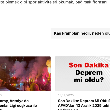
te binmek gibi spor aktiviteleri okumak, bağırsak florasını
Kas krampları nedir, neden ol
25
13/12/2025
aray, Antalya’da
Son Dakika: Deprem Mi Oldu
nlar Ligi coşkusu ile
AFAD’dan 13 Aralık 2025’teki