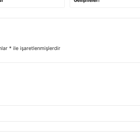
dı
Gelişmeler!
nlar
*
ile işaretlenmişlerdir