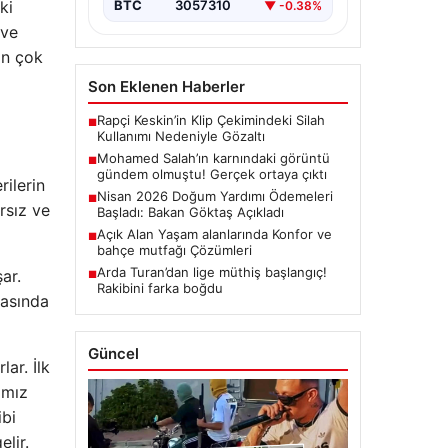
ki
BTC
3057310
▼ -0.38%
 ve
in çok
Son Eklenen Haberler
Rapçi Keskin’in Klip Çekimindeki Silah
■
Kullanımı Nedeniyle Gözaltı
Mohamed Salah’ın karnındaki görüntü
■
gündem olmuştu! Gerçek ortaya çıktı
rilerin
Nisan 2026 Doğum Yardımı Ödemeleri
■
rsız ve
Başladı: Bakan Göktaş Açıkladı
Açık Alan Yaşam alanlarında Konfor ve
■
bahçe mutfağı Çözümleri
Arda Turan’dan lige müthiş başlangıç!
ar.
■
Rakibini farka boğdu
rasında
Güncel
ar. İlk
ımız
ibi
lir.