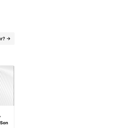
ur? →
?
 Son