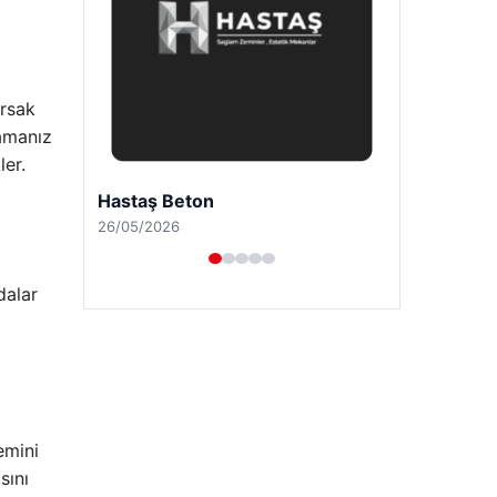
ırsak
lamanız
ler.
Enes Kaplan Avukatlık Bürosu
28/04/2026
dalar
emini
sını