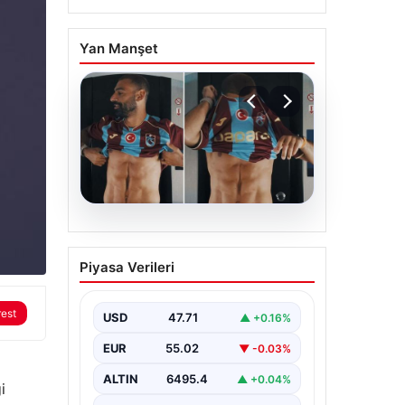
Yan Manşet
05.08.2026
Mohamed Salah’ın
Piyasa Verileri
karnındaki görüntü
gündem olmuştu!
rest
Gerçek ortaya çıktı
USD
47.71
▲ +0.16%
EUR
55.02
▼ -0.03%
ALTIN
6495.4
▲ +0.04%
i