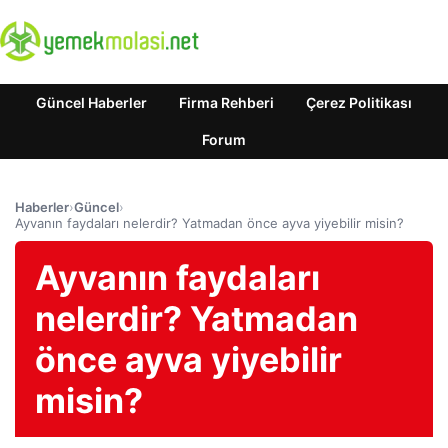
Güncel Haberler
Firma Rehberi
Çerez Politikası
Forum
Haberler
›
Güncel
›
Ayvanın faydaları nelerdir? Yatmadan önce ayva yiyebilir misin?
Ayvanın faydaları
nelerdir? Yatmadan
önce ayva yiyebilir
misin?