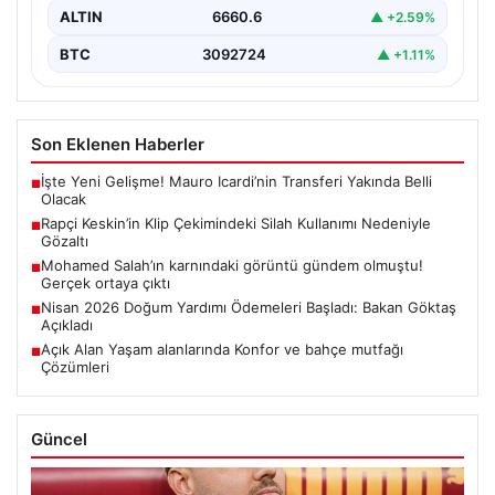
ALTIN
6660.6
▲ +2.59%
BTC
3092724
▲ +1.11%
Son Eklenen Haberler
İşte Yeni Gelişme! Mauro Icardi’nin Transferi Yakında Belli
■
Olacak
Rapçi Keskin’in Klip Çekimindeki Silah Kullanımı Nedeniyle
■
Gözaltı
Mohamed Salah’ın karnındaki görüntü gündem olmuştu!
■
Gerçek ortaya çıktı
Nisan 2026 Doğum Yardımı Ödemeleri Başladı: Bakan Göktaş
■
Açıkladı
Açık Alan Yaşam alanlarında Konfor ve bahçe mutfağı
■
Çözümleri
Güncel