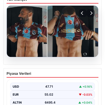
05.08.2026
Mohamed Salah’ın karnındaki görüntü
Piyasa Verileri
gündem olmuştu! Gerçek ortaya çıktı
USD
47.71
▲ +0.16%
EUR
55.02
▼ -0.03%
ALTIN
6495.4
▲ +0.04%