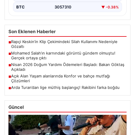
BTC
3057310
▼ -0.38%
Son Eklenen Haberler
Rapçi Keskin’in Klip Çekimindeki Silah Kullanımı Nedeniyle
■
Gözaltı
Mohamed Salah’ın karnındaki görüntü gündem olmuştu!
■
Gerçek ortaya çıktı
Nisan 2026 Doğum Yardımı Ödemeleri Başladı: Bakan Göktaş
■
Açıkladı
Açık Alan Yaşam alanlarında Konfor ve bahçe mutfağı
■
Çözümleri
Arda Turan’dan lige müthiş başlangıç! Rakibini farka boğdu
■
Güncel