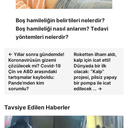
Boş hamileliğin belirtileri nelerdir?
Boş hamileliği nasıl anlarım? Tedavi
yöntemleri nelerdir?
← Yıllar sonra gündemde!
Roketten ilham aldı,
Koronavirüsün gizemi
kalp için icat etti!
çözülecek mi? Covid-19
Dünyada bir ilk
Çin ve ABD arasındaki
olacak: “Kalp”
tartışmalar kayboldu:
projesi, pilsiz yapay
Pande’mden kim
bir pompa ile icat
sorumlu?
edilecek … →
Tavsiye Edilen Haberler