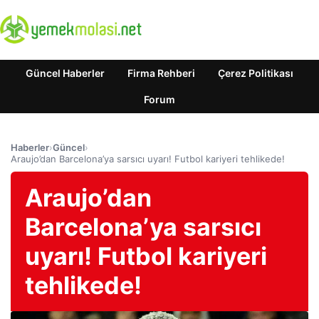
Güncel Haberler
Firma Rehberi
Çerez Politikası
Forum
Haberler
›
Güncel
›
Araujo’dan Barcelona’ya sarsıcı uyarı! Futbol kariyeri tehlikede!
Araujo’dan
Barcelona’ya sarsıcı
uyarı! Futbol kariyeri
tehlikede!