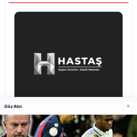
×
Göz Atın
Enes Kaplan Avukatlık Bürosu