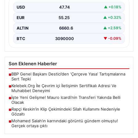
USD
47.74
▲ +0.18%
Sanal ortamında insanların kaliteli bir biçimde bağlantı
sağlaması kritik bir önem barındırmaktadır. Günümüzde
EUR
55.25
▲ +0.32%
birçok…
ALTIN
6660.6
▲ +2.59%
BTC
3090000
▼ -0.09%
Son Eklenen Haberler
BBP Genel Başkanı Destici’den ‘Çerçeve Yasa’ Tartışmalarına
■
Sert Tepki
Kelebek.Org İle Çevrim içi İletişimin Sertifikalı Adresi Ve
■
Muhabbet Deneyimi
İşte Yeni Gelişme! Mauro Icardi’nin Transferi Yakında Belli
■
Olacak
Rapçi Keskin’in Klip Çekimindeki Silah Kullanımı Nedeniyle
■
Gözaltı
Mohamed Salah’ın karnındaki görüntü gündem olmuştu!
■
Gerçek ortaya çıktı