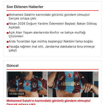
Son Eklenen Haberler
Mohamed Salah’ın karnındaki görüntü gündem olmuştu!
■
Gerçek ortaya çıktı
Nisan 2026 Doğum Yardımı Ödemeleri Başladı: Bakan Göktaş
■
Açıkladı
Açık Alan Yaşam alanlarında Konfor ve bahçe mutfağı
■
Çözümleri
Arda Turan’dan lige müthiş başlangıç! Rakibini farka boğdu
■
Yasağa rağmen inat etti. Jandarma dakikalarca ikna etmeye
■
çalıştı
Güncel
05/08/2026
Mohamed Salah’ın karnındaki görüntü gündem olmuştu!
Gerçek ortaya çıktı