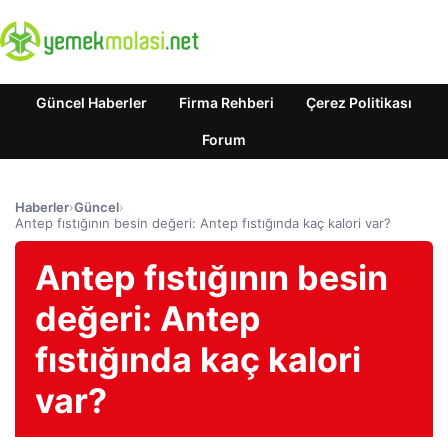
Güncel Haberler
Firma Rehberi
Çerez Politikası
Forum
Haberler
›
Güncel
›
Antep fıstığının besin değeri: Antep fıstığında kaç kalori var?
Antep fıstığının besin
değeri: Antep
fıstığında kaç kalori
var?