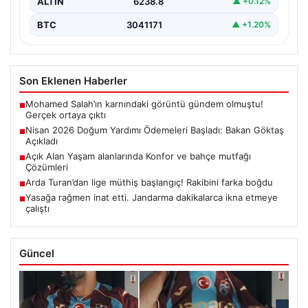
ALTIN
6238.8
▲ +0.12%
BTC
3041171
▲ +1.20%
Son Eklenen Haberler
Mohamed Salah’ın karnındaki görüntü gündem olmuştu!
■
Gerçek ortaya çıktı
Nisan 2026 Doğum Yardımı Ödemeleri Başladı: Bakan Göktaş
■
Açıkladı
Açık Alan Yaşam alanlarında Konfor ve bahçe mutfağı
■
Çözümleri
Arda Turan’dan lige müthiş başlangıç! Rakibini farka boğdu
■
Yasağa rağmen inat etti. Jandarma dakikalarca ikna etmeye
■
çalıştı
Güncel