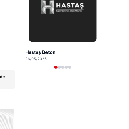
Enes Kaplan Avukatlık Bürosu
28/04/2026
’de