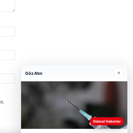
×
Göz Atın
n.
Güncel Haberler