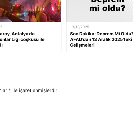
25
13/12/2025
aray, Antalya’da
Son Dakika: Deprem Mi Oldu
nlar Ligi coşkusu ile
AFAD’dan 13 Aralık 2025’teki
dı
Gelişmeler!
nlar
*
ile işaretlenmişlerdir