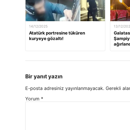
14/12/2025
13/12/20
Atatürk portresine tüküren
Galatas
kuryeye gözaltı!
Şampiyo
ağırlan
Bir yanıt yazın
E-posta adresiniz yayınlanmayacak.
Gerekli ala
Yorum
*