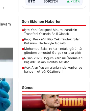
BTC
3092724
▲ +1.11%
lik
Son Eklenen Haberler
 devam
İşte Yeni Gelişme! Mauro Icardi’nin
■
Transferi Yakında Belli Olacak
Rapçi Keskin’in Klip Çekimindeki Silah
■
Kullanımı Nedeniyle Gözaltı
Mohamed Salah’ın karnındaki görüntü
■
gündem olmuştu! Gerçek ortaya çıktı
Nisan 2026 Doğum Yardımı Ödemeleri
■
Başladı: Bakan Göktaş Açıkladı
Açık Alan Yaşam alanlarında Konfor ve
■
bahçe mutfağı Çözümleri
Güncel