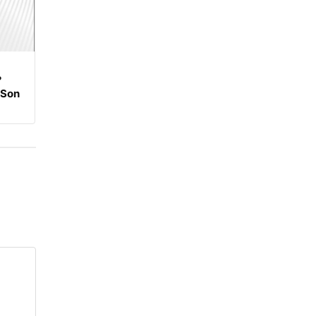
?
 Son