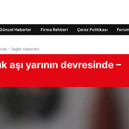
Güncel Haberler
Firma Rehberi
Çerez Politikası
Foru
inde – Sağlık Haberleri
k aşı yarının devresinde –