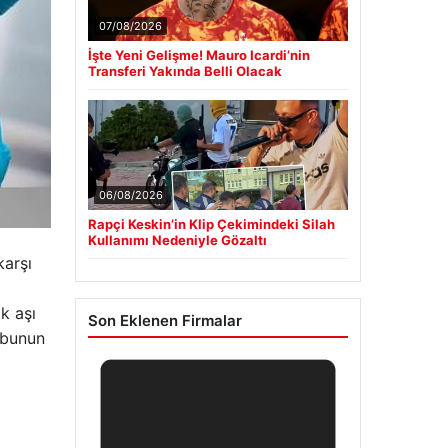
07/08/2026
İşte Yeni Gelişme! Mauro Icardi’nin
Transferi Yakında Belli Olacak
06/08/2026
Rapçi Keskin’in Klip Çekimindeki Silah
Kullanımı Nedeniyle Gözaltı
karşı
k aşı
Son Eklenen Firmalar
e bunun