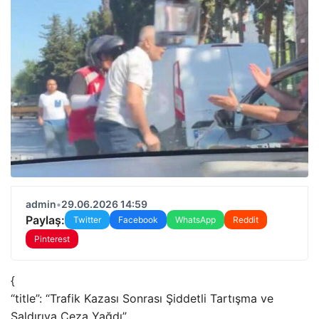
admin
•
29.06.2026 14:59
Paylaş:
Twitter
Facebook
WhatsApp
Reddit
Pinterest
{
“title”: “Trafik Kazası Sonrası Şiddetli Tartışma ve
Saldırıya Ceza Yağdı”,