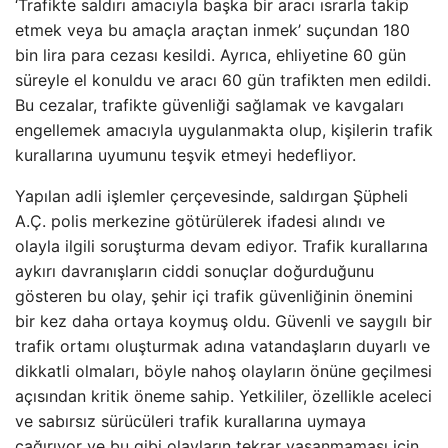
‘Trafikte saldırı amacıyla başka bir aracı ısrarla takip
etmek veya bu amaçla araçtan inmek’ suçundan 180
bin lira para cezası kesildi. Ayrıca, ehliyetine 60 gün
süreyle el konuldu ve aracı 60 gün trafikten men edildi.
Bu cezalar, trafikte güvenliği sağlamak ve kavgaları
engellemek amacıyla uygulanmakta olup, kişilerin trafik
kurallarına uyumunu teşvik etmeyi hedefliyor.
Yapılan adli işlemler çerçevesinde, saldırgan Şüpheli
A.Ç. polis merkezine götürülerek ifadesi alındı ve
olayla ilgili soruşturma devam ediyor. Trafik kurallarına
aykırı davranışların ciddi sonuçlar doğurduğunu
gösteren bu olay, şehir içi trafik güvenliğinin önemini
bir kez daha ortaya koymuş oldu. Güvenli ve saygılı bir
trafik ortamı oluşturmak adına vatandaşların duyarlı ve
dikkatli olmaları, böyle nahoş olayların önüne geçilmesi
açısından kritik öneme sahip. Yetkililer, özellikle aceleci
ve sabırsız sürücüleri trafik kurallarına uymaya
çağırıyor ve bu gibi olayların tekrar yaşanmaması için