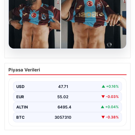
05.08.2026
Mohamed Salah’ın karnındaki görüntü
Piyasa Verileri
gündem olmuştu! Gerçek ortaya çıktı
USD
47.71
▲ +0.16%
EUR
55.02
▼ -0.03%
ALTIN
6495.4
▲ +0.04%
BTC
3057310
▼ -0.38%