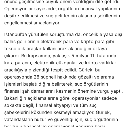
önüne geçilmesine büyük önem verildiğini dile getirdi.
Operasyonlar sayesinde, örgütlerin finansal yapılarının
deşifre edilmesi ve suç gelirlerinin aklanma şekillerinin
engellenmesi amaçlanıyor.
İstanbul’da yürütülen soruşturma da, öncelikle yasa dışı
bahis gelirlerinin elektronik para ve kripto para gibi
teknolojik araçlar kullanılarak aklandığını ortaya
çıkardı. Bu kapsamda, yaklaşık 5 milyar TL tutarında
kara paranın, elektronik cüzdanlar ve kripto varlıklar
aracılığıyla gizlendiği tespit edildi. Gürlek, bu
operasyonda 28 şüpheli hakkında gözaltı ve arama
işlemleri başlatıldığını belirterek, suç örgütlerinin
finansal şah damarlarını kesmenin önemine vurgu yaptı.
Bakanlığın açıklamalarına göre, operasyonlar sadece
sokakta değil, finansal altyapıyı ve tüm suç
şebekelerini kökünden kesmeyi amaçlıyor. Gürlek,
vatandaşların huzur ve güvenliği için, suç örgütlerinin
her türlü finansal ve operasyonel yapısına karşı