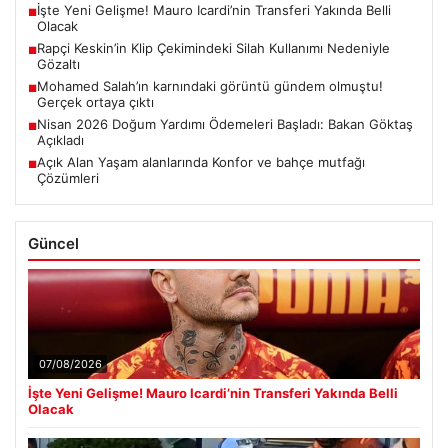
İşte Yeni Gelişme! Mauro Icardi’nin Transferi Yakında Belli
■
Olacak
Rapçi Keskin’in Klip Çekimindeki Silah Kullanımı Nedeniyle
■
Gözaltı
Mohamed Salah’ın karnındaki görüntü gündem olmuştu!
■
Gerçek ortaya çıktı
Nisan 2026 Doğum Yardımı Ödemeleri Başladı: Bakan Göktaş
■
Açıkladı
Açık Alan Yaşam alanlarında Konfor ve bahçe mutfağı
■
Çözümleri
Güncel
07/08/2026
İşte Yeni Gelişme! Mauro Icardi’nin Transferi Yakında Belli
Olacak