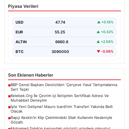
Kelebek.Org İle Çevrim içi İletişimin
Piyasa Verileri
Sertifikalı Adresi Ve Muhabbet
Deneyimi
USD
47.74
▲ +0.18%
Sanal ortamında insanların kaliteli bir biçimde bağlantı
sağlaması kritik bir önem barındırmaktadır. Günümüzde
EUR
55.25
▲ +0.32%
birçok…
ALTIN
6660.6
▲ +2.59%
BTC
3090000
▼ -0.09%
Son Eklenen Haberler
BBP Genel Başkanı Destici’den ‘Çerçeve Yasa’ Tartışmalarına
■
Sert Tepki
Kelebek.Org İle Çevrim içi İletişimin Sertifikalı Adresi Ve
■
Muhabbet Deneyimi
İşte Yeni Gelişme! Mauro Icardi’nin Transferi Yakında Belli
■
Olacak
Rapçi Keskin’in Klip Çekimindeki Silah Kullanımı Nedeniyle
■
Gözaltı
Mohamed Salah’ın karnındaki görüntü gündem olmuştu!
■