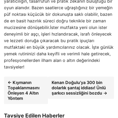
yaratıcılığın, tasarrufun ve pratik zekanın buluştuğu bir
oyun alanıdır. Bazen saatlerce uğraştığınız bir yemeğin
püf noktası küçücük bir dokunuşta saklı olabilir, bazen
de en basit hazırlık süreci doğru teknikle bir zaman
mucizesine dönüşebilir.İster mutfakta yeni olun ister
deneyimli bir aşçı, işleri hızlandıracak, israfı önleyecek
ve lezzeti doruğa çıkaracak bu pratik ipuçları
mutfaktaki en büyük yardımcılarınız olacak. İşte günlük
yemek rutininizi daha keyifli ve verimli hale getirecek,
profesyonellerden ilham alan o altın değerindeki
tavsiyeler!
← Kıymanın
Kenan Doğulu’ya 300 bin
Topaklanmasını
dolarlık şantaj iddiası! Ünlü
Önleyen 4 Altın
şarkıcı sessizliğini bozdu →
Yöntem
Tavsiye Edilen Haberler