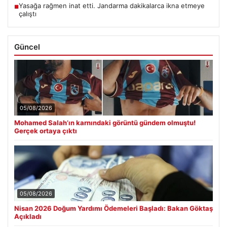
Yasağa rağmen inat etti. Jandarma dakikalarca ikna etmeye
■
çalıştı
Güncel
05/08/2026
Mohamed Salah’ın karnındaki görüntü gündem olmuştu!
Gerçek ortaya çıktı
05/08/2026
Nisan 2026 Doğum Yardımı Ödemeleri Başladı: Bakan Göktaş
Açıkladı