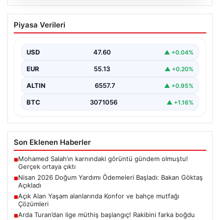
04.08.2026
Açık Alan Yaşam alanlarında Konfor ve
Piyasa Verileri
bahçe mutfağı Çözümleri
Günümüz dünyasında açık hava dinlenme alanları,
evlerin en değerli bölümlerinden parçası gelmiştir.
USD
47.60
▲ +0.04%
Bahçeyle iç…
EUR
55.13
▲ +0.20%
ALTIN
6557.7
▲ +0.95%
BTC
3071056
▲ +1.16%
Son Eklenen Haberler
Mohamed Salah’ın karnındaki görüntü gündem olmuştu!
■
Gerçek ortaya çıktı
Nisan 2026 Doğum Yardımı Ödemeleri Başladı: Bakan Göktaş
■
Açıkladı
Açık Alan Yaşam alanlarında Konfor ve bahçe mutfağı
■
Çözümleri
Arda Turan’dan lige müthiş başlangıç! Rakibini farka boğdu
■