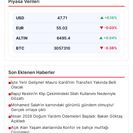
Piyasa Verileri
Kullanımı Nedeniyle Gözaltı
Samsun’da sosyal medya platformlarında ‘Keskin’ sahne
adıyla bilinen rap müzik sanatçısı Yüşa Keskin, klip…
USD
47.71
▲ +0.16%
EUR
55.02
▼ -0.03%
ALTIN
6495.4
▲ +0.04%
BTC
3057310
▼ -0.38%
Son Eklenen Haberler
İşte Yeni Gelişme! Mauro Icardi’nin Transferi Yakında Belli
■
Olacak
Rapçi Keskin’in Klip Çekimindeki Silah Kullanımı Nedeniyle
■
Gözaltı
Mohamed Salah’ın karnındaki görüntü gündem olmuştu!
■
Gerçek ortaya çıktı
Nisan 2026 Doğum Yardımı Ödemeleri Başladı: Bakan Göktaş
■
Açıkladı
Açık Alan Yaşam alanlarında Konfor ve bahçe mutfağı
■
Çözümleri