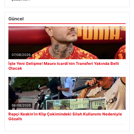
Güncel
07/08/2026
İşte Yeni Gelişme! Mauro Icardi’nin Transferi Yakında Belli
Olacak
06/08/2026
Rapçi Keskin’in Klip Çekimindeki Silah Kullanımı Nedeniyle
Gözaltı