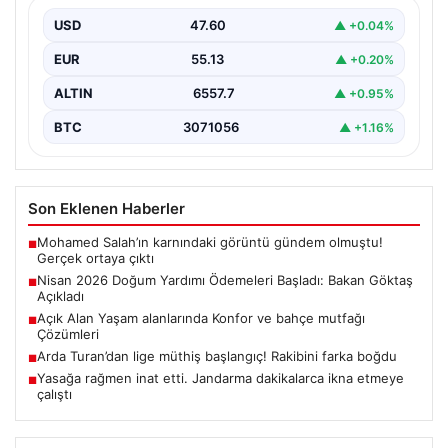
Nisan ayı doğum yardımı ödemeleri, ihtiyaç sahibi
ailelerin beklediği şekilde hesaplara yatırılmaya devam
USD
47.60
▲ +0.04%
ediyor.…
EUR
55.13
▲ +0.20%
ALTIN
6557.7
▲ +0.95%
BTC
3071056
▲ +1.16%
Son Eklenen Haberler
Mohamed Salah’ın karnındaki görüntü gündem olmuştu!
■
Gerçek ortaya çıktı
Nisan 2026 Doğum Yardımı Ödemeleri Başladı: Bakan Göktaş
■
Açıkladı
Açık Alan Yaşam alanlarında Konfor ve bahçe mutfağı
■
Çözümleri
Arda Turan’dan lige müthiş başlangıç! Rakibini farka boğdu
■
Yasağa rağmen inat etti. Jandarma dakikalarca ikna etmeye
■
çalıştı