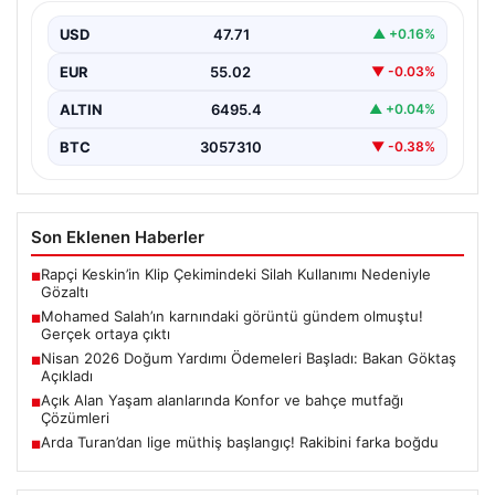
USD
47.71
▲ +0.16%
EUR
55.02
▼ -0.03%
ALTIN
6495.4
▲ +0.04%
BTC
3057310
▼ -0.38%
Son Eklenen Haberler
Rapçi Keskin’in Klip Çekimindeki Silah Kullanımı Nedeniyle
■
Gözaltı
Mohamed Salah’ın karnındaki görüntü gündem olmuştu!
■
Gerçek ortaya çıktı
Nisan 2026 Doğum Yardımı Ödemeleri Başladı: Bakan Göktaş
■
Açıkladı
Açık Alan Yaşam alanlarında Konfor ve bahçe mutfağı
■
Çözümleri
Arda Turan’dan lige müthiş başlangıç! Rakibini farka boğdu
■