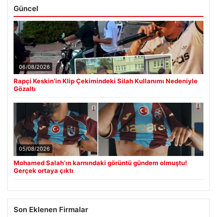
Güncel
06/08/2026
Rapçi Keskin’in Klip Çekimindeki Silah Kullanımı Nedeniyle
Gözaltı
05/08/2026
Mohamed Salah’ın karnındaki görüntü gündem olmuştu!
Gerçek ortaya çıktı
Son Eklenen Firmalar