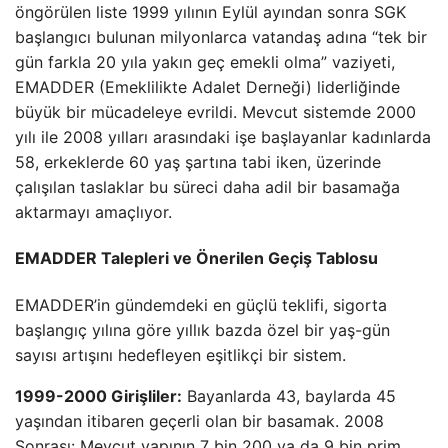
öngörülen liste 1999 yılının Eylül ayından sonra SGK
başlangıcı bulunan milyonlarca vatandaş adına “tek bir
gün farkla 20 yıla yakın geç emekli olma” vaziyeti,
EMADDER (Emeklilikte Adalet Derneği) liderliğinde
büyük bir mücadeleye evrildi. Mevcut sistemde 2000
yılı ile 2008 yılları arasındaki işe başlayanlar kadınlarda
58, erkeklerde 60 yaş şartına tabi iken, üzerinde
çalışılan taslaklar bu süreci daha adil bir basamağa
aktarmayı amaçlıyor.
EMADDER Talepleri ve Önerilen Geçiş Tablosu
EMADDER’in gündemdeki en güçlü teklifi, sigorta
başlangıç yılına göre yıllık bazda özel bir yaş-gün
sayısı artışını hedefleyen eşitlikçi bir sistem.
1999-2000 Girişliler:
Bayanlarda 43, baylarda 45
yaşından itibaren geçerli olan bir basamak. 2008
Sonrası: Mevcut yapının 7 bin 200 ya da 9 bin prim