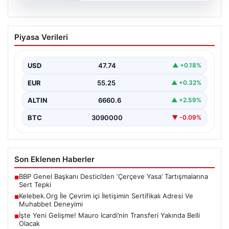
08.08.2026
Kelebek.Org İle Çevrim içi İletişimin
Piyasa Verileri
Sertifikalı Adresi Ve Muhabbet
Deneyimi
USD
47.74
▲ +0.18%
Sanal ortamında insanların kaliteli bir biçimde bağlantı
sağlaması kritik bir önem barındırmaktadır. Günümüzde
EUR
55.25
▲ +0.32%
birçok…
ALTIN
6660.6
▲ +2.59%
BTC
3090000
▼ -0.09%
Son Eklenen Haberler
BBP Genel Başkanı Destici’den ‘Çerçeve Yasa’ Tartışmalarına
■
Sert Tepki
Kelebek.Org İle Çevrim içi İletişimin Sertifikalı Adresi Ve
■
Muhabbet Deneyimi
İşte Yeni Gelişme! Mauro Icardi’nin Transferi Yakında Belli
■
Olacak