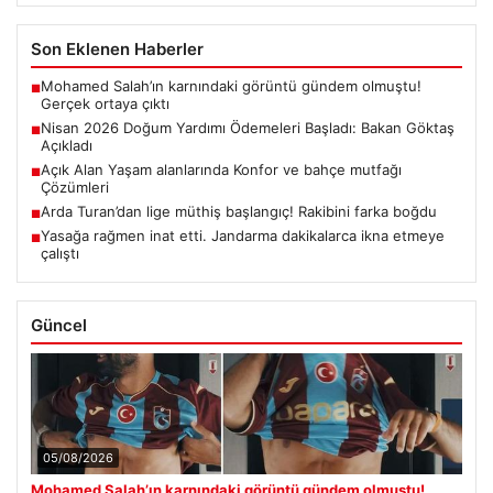
Son Eklenen Haberler
Mohamed Salah’ın karnındaki görüntü gündem olmuştu!
■
Gerçek ortaya çıktı
Nisan 2026 Doğum Yardımı Ödemeleri Başladı: Bakan Göktaş
■
Açıkladı
Açık Alan Yaşam alanlarında Konfor ve bahçe mutfağı
■
Çözümleri
Arda Turan’dan lige müthiş başlangıç! Rakibini farka boğdu
■
Yasağa rağmen inat etti. Jandarma dakikalarca ikna etmeye
■
çalıştı
Güncel
05/08/2026
Mohamed Salah’ın karnındaki görüntü gündem olmuştu!