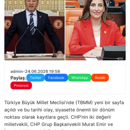
admin
•
24.06.2026 19:58
Paylaş:
Twitter
Facebook
WhatsApp
Reddit
Pinterest
Türkiye Büyük Millet Meclisi’nde (TBMM) yeni bir sayfa
açıldı ve bu tarihi olay, siyasette önemli bir dönüm
noktası olarak kayıtlara geçti. CHP’nin iki değerli
milletvekili, CHP Grup Başkanvekili Murat Emir ve