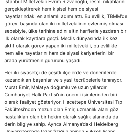
İstanbul Milletvekili Evrim Rızvanoğlu, resmi nikahlarını
gerçekleştirerek hem kişisel hem de siyasi
hayatlarındaki en anlamlı adımı attı. Bu evlilik, TBMM’de
görevi başında olan iki milletvekilinin evlenmiş olması
sebebiyle, ülke tarihine adını altın harflerle yazdıran bir
ilk olarak kayıtlara geçti. Meclis dünyasında ilk kez
aktif olarak görev yapan iki milletvekili, bu evlilikle
hem aile hayatlarını hem de siyasi kariyerlerini bir
arada yürütmenin gururunu yaşadı.
Her iki siyasetçi de çeşitli ilçelerde ve dönemlerde
kazandıkları başarılar ve siyasi tecrübelerle tanınıyor.
Murat Emir, Malatya doğumlu ve uzun yıllardır
Cumhuriyet Halk Partisi’nin önemli isimlerinden biri
olarak faaliyet gösteriyor. Hacettepe Üniversitesi Tıp
Fakültesi’nden mezun olan Emir, uzmanlık alanı göz
hastalıkları olan bir hekim olarak sağlık alanında da
derin bilgiye sahip. Ayrıca Almanya’daki Heidelberg
Üniversitesi’nde lazer fiziği alanında yüksek lisans