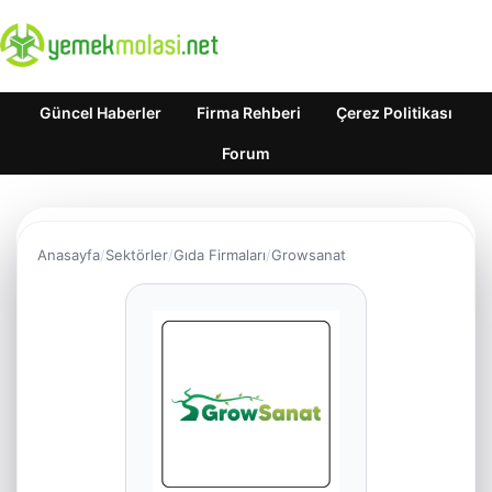
Güncel Haberler
Firma Rehberi
Çerez Politikası
Forum
Anasayfa
Sektörler
Gıda Firmaları
Growsanat