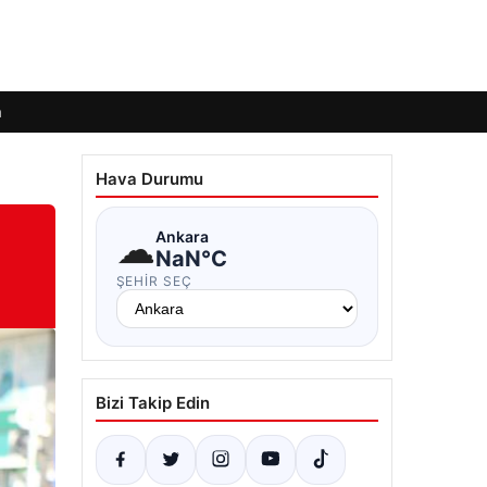
m
Hava Durumu
☁
Ankara
NaN°C
ŞEHIR SEÇ
Bizi Takip Edin