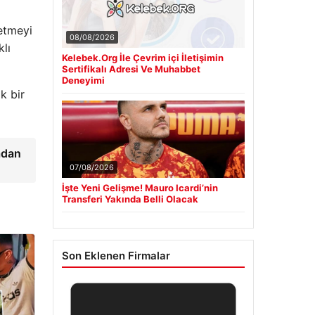
etmeyi
08/08/2026
klı
Kelebek.Org İle Çevrim içi İletişimin
Sertifikalı Adresi Ve Muhabbet
Deneyimi
k bir
adan
07/08/2026
İşte Yeni Gelişme! Mauro Icardi’nin
Transferi Yakında Belli Olacak
Son Eklenen Firmalar