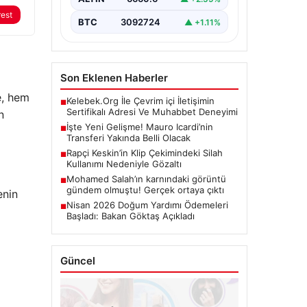
yeni adresini…
rest
BTC
3092724
▲ +1.11%
Son Eklenen Haberler
e, hem
Kelebek.Org İle Çevrim içi İletişimin
■
Sertifikalı Adresi Ve Muhabbet Deneyimi
n
İşte Yeni Gelişme! Mauro Icardi’nin
■
Transferi Yakında Belli Olacak
Rapçi Keskin’in Klip Çekimindeki Silah
■
Kullanımı Nedeniyle Gözaltı
Mohamed Salah’ın karnındaki görüntü
■
gündem olmuştu! Gerçek ortaya çıktı
enin
Nisan 2026 Doğum Yardımı Ödemeleri
■
Başladı: Bakan Göktaş Açıkladı
Güncel