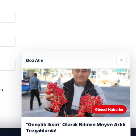
×
Göz Atın
n.
Güncel Haberler
“Gençlik İksiri” Olarak Bilinen Meyve Artık
Tezgahlarda!