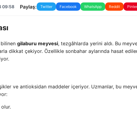
Paylaş:
6 09:58
Twitter
Facebook
WhatsApp
Reddit
Pinte
ası
 bilinen
gilaburu meyvesi
, tezgâhlarda yerini aldı. Bu meyv
rla dikkat çekiyor. Özellikle sonbahar aylarında hasat edile
iyor.
leşikler ve antioksidan maddeler içeriyor. Uzmanlar, bu meyv
yor:
olur.