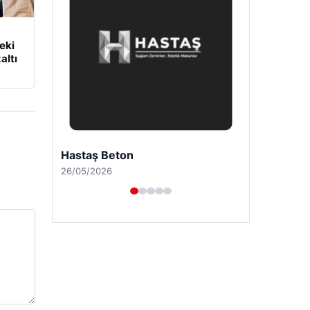
eki
altı
Enes Kaplan Avukatlık Bürosu
28/04/2026