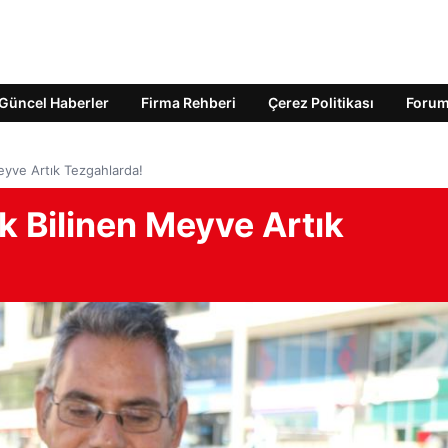
Güncel Haberler
Firma Rehberi
Çerez Politikası
Foru
Meyve Artık Tezgahlarda!
ak Bilinen Meyve Artık