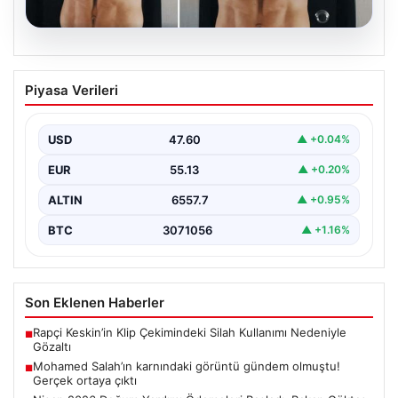
05.08.2026
Mohamed Salah’ın karnındaki görüntü
Piyasa Verileri
gündem olmuştu! Gerçek ortaya çıktı
USD
47.60
▲ +0.04%
EUR
55.13
▲ +0.20%
ALTIN
6557.7
▲ +0.95%
BTC
3071056
▲ +1.16%
Son Eklenen Haberler
Rapçi Keskin’in Klip Çekimindeki Silah Kullanımı Nedeniyle
■
Gözaltı
Mohamed Salah’ın karnındaki görüntü gündem olmuştu!
■
Gerçek ortaya çıktı