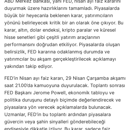
ABD Merkez Bankası, yani FED, nisan ayı faiz kararını
duyurmak üzere hazırlıklarını tamamladı. Piyasalarda
büyük bir heyecanla beklenen karar, yatırımcıların
yönünü belirleyecek kritik bir an olarak öne çıkıyor. Bu
karar, altın, dolar endeksi, kripto paralar ve küresel
hisse senetleri gibi çeşitli yatırım araçlarının
performansını doğrudan etkiliyor. Piyasalarda oluşan
belirsizlik, FED kararına odaklanmış durumda ve
yatırımcılar bu akşam gerçekleştirilecek açıklamayı
yakından takip ediyor.
FED’in Nisan ayı faiz kararı, 29 Nisan Çarşamba akşamı
saat 21.00’da kamuoyuna duyurulacak. Toplantı sonrası
FED Başkanı Jerome Powell, ekonomik tabloyu ve
politika duruşunu detaylı biçimde değerlendirecek ve
piyasalara yön verecek açıklamalarda bulunacak.
Uzmanlar, FED’in bu toplantı ardından piyasalara
güvercin veya şahin sinyalleri gönderebileceği
endişesiyle dikkatle izliyor. Bu karar, sadece faiz