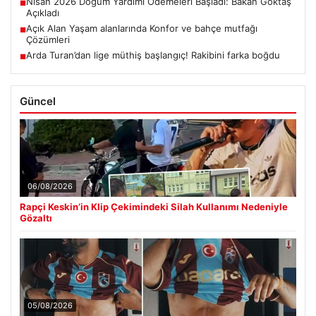
Nisan 2026 Doğum Yardımı Ödemeleri Başladı: Bakan Göktaş
■
Açıkladı
Açık Alan Yaşam alanlarında Konfor ve bahçe mutfağı
■
Çözümleri
Arda Turan’dan lige müthiş başlangıç! Rakibini farka boğdu
■
Güncel
06/08/2026
Rapçi Keskin’in Klip Çekimindeki Silah Kullanımı Nedeniyle
Gözaltı
05/08/2026