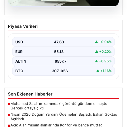
05.08.2026
Nisan 2026 Doğum Yardımı Ödemeleri
Piyasa Verileri
Başladı: Bakan Göktaş Açıkladı
Nisan ayı doğum yardımı ödemeleri, ihtiyaç sahibi
ailelerin beklediği şekilde hesaplara yatırılmaya devam
USD
47.60
▲ +0.04%
ediyor.…
EUR
55.13
▲ +0.20%
ALTIN
6557.7
▲ +0.95%
BTC
3071056
▲ +1.16%
Son Eklenen Haberler
Mohamed Salah’ın karnındaki görüntü gündem olmuştu!
■
Gerçek ortaya çıktı
Nisan 2026 Doğum Yardımı Ödemeleri Başladı: Bakan Göktaş
■
Açıkladı
Açık Alan Yaşam alanlarında Konfor ve bahçe mutfağı
■