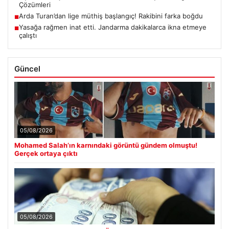
Çözümleri
Arda Turan’dan lige müthiş başlangıç! Rakibini farka boğdu
■
Yasağa rağmen inat etti. Jandarma dakikalarca ikna etmeye
■
çalıştı
Güncel
05/08/2026
Mohamed Salah’ın karnındaki görüntü gündem olmuştu!
Gerçek ortaya çıktı
05/08/2026