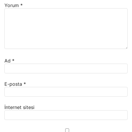
Yorum
*
Ad
*
E-posta
*
İnternet sitesi