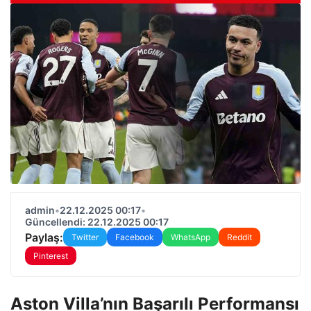
admin
•
22.12.2025 00:17
•
Güncellendi: 22.12.2025 00:17
Paylaş:
Twitter
Facebook
WhatsApp
Reddit
Pinterest
Aston Villa’nın Başarılı Performansı