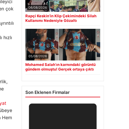
leyici
06/08/2026
 en çok
Rapçi Keskin’in Klip Çekimindeki Silah
Kullanımı Nedeniyle Gözaltı
yrıntılı
 hızlı
05/08/2026
Mohamed Salah’ın karnındaki görüntü
gündem olmuştu! Gerçek ortaya çıktı
lik,
ne
Son Eklenen Firmalar
yat
rübeye
en Hem