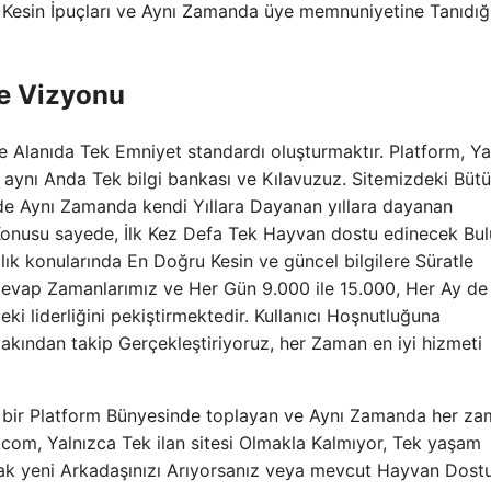
, Kesin İpuçları ve Aynı Zamanda üye memnuniyetine Tanıdığ
me Vizyonu
e Alanıda Tek Emniyet standardı oluşturmaktır. Platform, Ya
; aynı Anda Tek bilgi bankası ve Kılavuzuz. Sitemizdeki Büt
de Aynı Zamanda kendi Yıllara Dayanan yıllara dayanan
 Konusu sayede, İlk Kez Defa Tek Hayvan dostu edinecek Bu
ağlık konularında En Doğru Kesin ve güncel bilgilere Süratle
ri Cevap Zamanlarımız ve Her Gün 9.000 ile 15.000, Her Ay de
eki liderliğini pekiştirmektedir. Kullanıcı Hoşnutluğuna
akından takip Gerçekleştiriyoruz, her Zaman en iyi hizmeti
Bir bir Platform Bünyesinde toplayan ve Aynı Zamanda her z
.com, Yalnızca Tek ilan sitesi Olmakla Kalmıyor, Tek yaşam
tacak yeni Arkadaşınızı Arıyorsanız veya mevcut Hayvan Dos