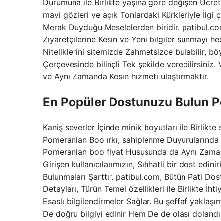
Durumuna ile Birlikte yaşına göre değişen Ücret 
mavi gözleri ve açık Tonlardaki Kürkleriyle İlgi 
Merak Duyduğu Meselelerden biridir. patibul.com
Ziyaretçilerine Kesin ve Yeni bilgiler sunmayı he
Niteliklerini sitemizde Zahmetsizce bulabilir, bö
Çerçevesinde bilinçli Tek şekilde verebilirsiniz.
ve Aynı Zamanda Kesin hizmeti ulaştırmaktır.
En Popüler Dostunuzu Bulun Po
Kaniş severler İçinde minik boyutları ile Birlikte
Pomeranian Boo ırkı, sahiplenme Duyurularında
Pomeranian boo fiyat Hususunda da Aynı Zaman
Girişen kullanıcılarımızın, Sıhhatli bir dost edi
Bulunmaları Şarttır. patibul.com, Bütün Pati Dos
Detayları, Türün Temel özellikleri ile Birlikte 
Esaslı bilgilendirmeler Sağlar. Bu şeffaf yaklaş
De doğru bilgiyi edinir Hem De de olası dolandı