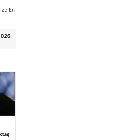
size En
2026
ktaş