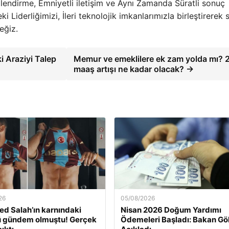
gilendirme, Emniyetli iletişim ve Aynı Zamanda Süratli sonuç
i Liderliğimizi, İleri teknolojik imkanlarımızla birleştirerek 
eğiz.
i Araziyi Talep
Memur ve emeklilere ek zam yolda mı? 
maaş artışı ne kadar olacak? →
26
05/08/2026
 Salah’ın karnındaki
Nisan 2026 Doğum Yardımı
ü gündem olmuştu! Gerçek
Ödemeleri Başladı: Bakan Gö