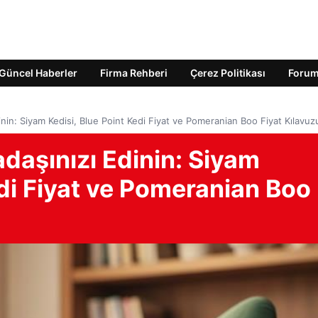
Güncel Haberler
Firma Rehberi
Çerez Politikası
Foru
dinin: Siyam Kedisi, Blue Point Kedi Fiyat ve Pomeranian Boo Fiyat Kılavuz
adaşınızı Edinin: Siyam
edi Fiyat ve Pomeranian Boo