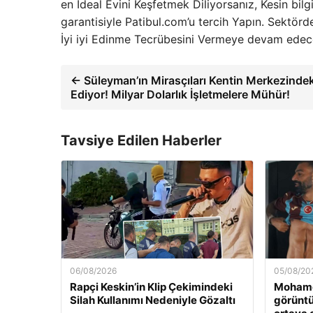
en İdeal Evini Keşfetmek Diliyorsanız, Kesin bil
garantisiyle Patibul.com’u tercih Yapın. Sektördek
İyi iyi Edinme Tecrübesini Vermeye devam edec
← Süleyman’ın Mirasçıları Kentin Merkezindek
Ediyor! Milyar Dolarlık İşletmelere Mühür!
Tavsiye Edilen Haberler
06/08/2026
05/08/20
Rapçi Keskin’in Klip Çekimindeki
Mohamed
Silah Kullanımı Nedeniyle Gözaltı
görünt