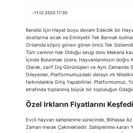
•
11.12.2025 17:30
Kendisi İçin Hayat boyu devam Edecek bir Hayv
dostlarına sıcak ve Emniyetli Tek Barınak bulma
Ortamda köprü görevi gören öncü Tek Sistemdir
Tüm canlının hak Olduğu sevgi dolu Mekana kavu
İçinde Bulunmak üzere, Hayvanlarımızın doğru Ki
Olarak, zarif Dış Görünüşleri ve Aynı Zamanda S
Dileyenler, Platformumuzdaki detaylı ırk Nitelik
farkındalıkla Giriş Yapabilirler. Platformumuz, 
etrafında toplanmış büyük bir topluluğun Odağıd
Özel Irkların Fiyatlarını Keşfed
Evcil hayvan sahiplenme sürecinde, Bilhassa Az 
Zaman merak Çekmektedir. Sahiplenme kararı Yapı