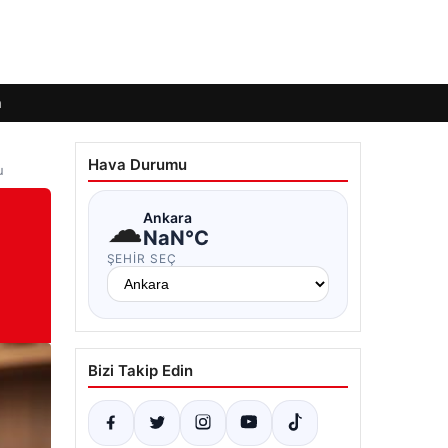
m
Hava Durumu
u
☁
Ankara
NaN°C
ŞEHIR SEÇ
Bizi Takip Edin