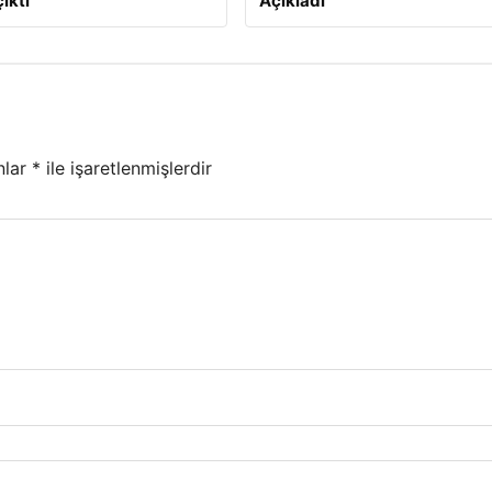
ıktı
Açıkladı
nlar
*
ile işaretlenmişlerdir