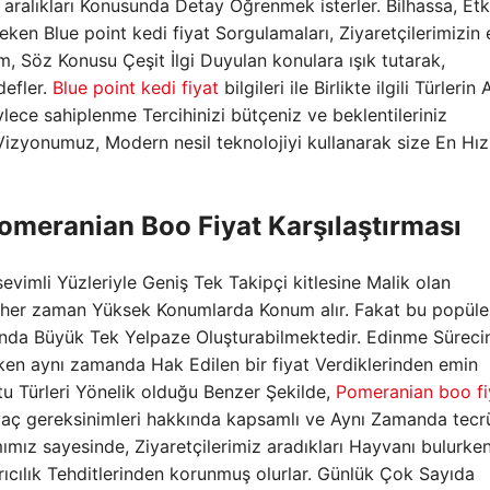
aralıkları Konusunda Detay Öğrenmek isterler. Bilhassa, Etki
çeken Blue point kedi fiyat Sorgulamaları, Ziyaretçilerimizin
, Söz Konusu Çeşit İlgi Duyulan konulara ışık tutarak,
defler.
Blue point kedi fiyat
bilgileri ile Birlikte ilgili Türlerin A
ylece sahiplenme Tercihinizi bütçeniz ve beklentileriniz
 Vizyonumuz, Modern nesil teknolojiyi kullanarak size En Hızlı
meranian Boo Fiyat Karşılaştırması
 sevimli Yüzleriyle Geniş Tek Takipçi kitlesine Malik olan
 her zaman Yüksek Konumlarda Konum alır. Fakat bu popüler
da Büyük Tek Yelpaze Oluşturabilmektedir. Edinme Süreci
nirken aynı zamanda Hak Edilen bir fiyat Verdiklerinden emin
tu Türleri Yönelik olduğu Benzer Şekilde,
Pomeranian boo fi
İhtiyaç gereksinimleri hakkında kapsamlı ve Aynı Zamanda tec
ımımız sayesinde, Ziyaretçilerimiz aradıkları Hayvanı bulurk
rıcılık Tehditlerinden korunmuş olurlar. Günlük Çok Sayıda