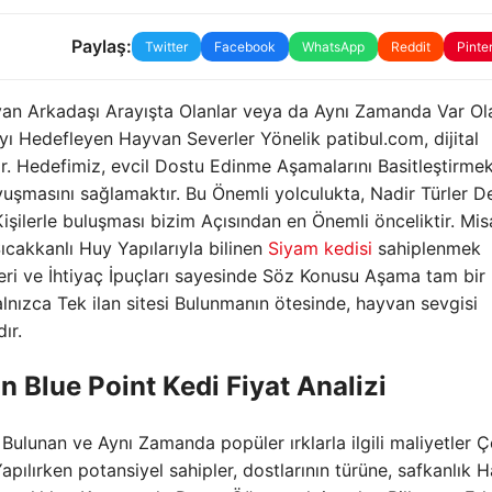
Paylaş:
Twitter
Facebook
WhatsApp
Reddit
Pinte
an Arkadaşı Arayışta Olanlar veya da Aynı Zamanda Var Ol
yı Hedefleyen Hayvan Severler Yönelik patibul.com, dijital
. Hedefimiz, evcil Dostu Edinme Aşamalarını Basitleştirme
şmasını sağlamaktır. Bu Önemli yolculukta, Nadir Türler D
şilerle buluşması bizim Açısından en Önemli önceliktir. Mis
ıcakkanlı Huy Yapılarıyla bilinen
Siyam kedisi
sahiplenmek
leri ve İhtiyaç İpuçları sayesinde Söz Konusu Aşama tam bir
Yalnızca Tek ilan sitesi Bulunmanın ötesinde, hayvan sevgisi
ır.
in Blue Point Kedi Fiyat Analizi
Bulunan ve Aynı Zamanda popüler ırklarla ilgili maliyetler 
lırken potansiyel sahipler, dostlarının türüne, safkanlık H