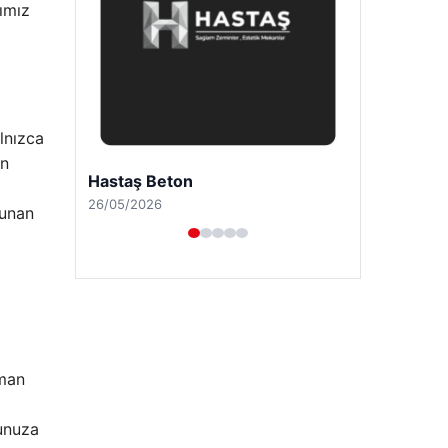
ımız
lnızca
ün
Enes Kaplan Avukatlık Bürosu
28/04/2026
lunan
aman
tunuza