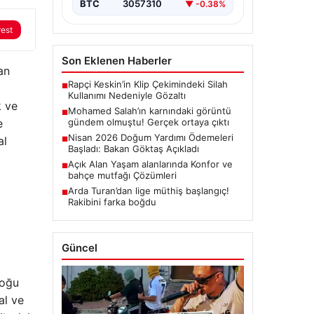
BTC
3057310
▼ -0.38%
rest
Son Eklenen Haberler
an
Rapçi Keskin’in Klip Çekimindeki Silah
■
Kullanımı Nedeniyle Gözaltı
k ve
Mohamed Salah’ın karnındaki görüntü
■
e
gündem olmuştu! Gerçek ortaya çıktı
Nisan 2026 Doğum Yardımı Ödemeleri
al
■
Başladı: Bakan Göktaş Açıkladı
Açık Alan Yaşam alanlarında Konfor ve
■
bahçe mutfağı Çözümleri
Arda Turan’dan lige müthiş başlangıç!
■
Rakibini farka boğdu
Güncel
Çoğu
al ve