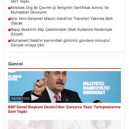
Sert Tepki
Kelebek.Org İle Çevrim içi İletişimin Sertifikalı Adresi Ve
■
Muhabbet Deneyimi
İşte Yeni Gelişme! Mauro Icardi’nin Transferi Yakında Belli
■
Olacak
Rapçi Keskin’in Klip Çekimindeki Silah Kullanımı Nedeniyle
■
Gözaltı
Mohamed Salah’ın karnındaki görüntü gündem olmuştu!
■
Gerçek ortaya çıktı
Güncel
08/08/2026
BBP Genel Başkanı Destici’den ‘Çerçeve Yasa’ Tartışmalarına
Sert Tepki