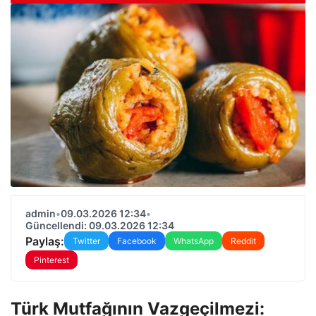
admin
•
09.03.2026 12:34
•
Güncellendi: 09.03.2026 12:34
Paylaş:
Twitter
Facebook
WhatsApp
Reddit
Pinterest
Türk Mutfağının Vazgeçilmezi: