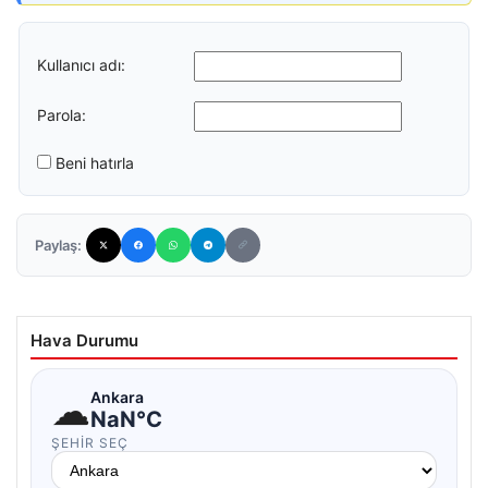
Kullanıcı adı:
Parola:
Beni hatırla
Paylaş:
Hava Durumu
☁
Ankara
NaN°C
ŞEHIR SEÇ