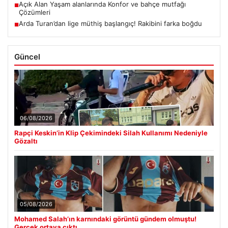
Açık Alan Yaşam alanlarında Konfor ve bahçe mutfağı
■
Çözümleri
Arda Turan’dan lige müthiş başlangıç! Rakibini farka boğdu
■
Güncel
06/08/2026
Rapçi Keskin’in Klip Çekimindeki Silah Kullanımı Nedeniyle
Gözaltı
05/08/2026
Mohamed Salah’ın karnındaki görüntü gündem olmuştu!
Gerçek ortaya çıktı