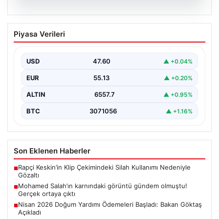
05.08.2026
Mohamed Salah’ın karnındaki görüntü
Piyasa Verileri
gündem olmuştu! Gerçek ortaya çıktı
USD
47.60
▲ +0.04%
EUR
55.13
▲ +0.20%
ALTIN
6557.7
▲ +0.95%
BTC
3071056
▲ +1.16%
Son Eklenen Haberler
Rapçi Keskin’in Klip Çekimindeki Silah Kullanımı Nedeniyle
■
Gözaltı
Mohamed Salah’ın karnındaki görüntü gündem olmuştu!
■
Gerçek ortaya çıktı
Nisan 2026 Doğum Yardımı Ödemeleri Başladı: Bakan Göktaş
■
Açıkladı